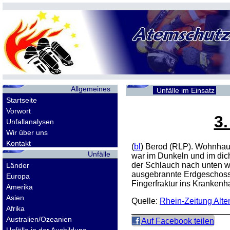
Allgemeines
Unfälle im Einsatz
Startseite
Vorwort
3.
Unfallanalysen
Wir über uns
Kontakt
(
bl
) Berod (RLP). Wohnhau
Unfälle
war im Dunkeln und im dich
der Schlauch nach unten we
Länder
ausgebrannte Erdgeschosst
Europa
Fingerfraktur ins Krankenh
Amerika
Asien
Quelle:
Rhein-Zeitung Alte
Afrika
Australien/Ozeanien
Auf Facebook teilen