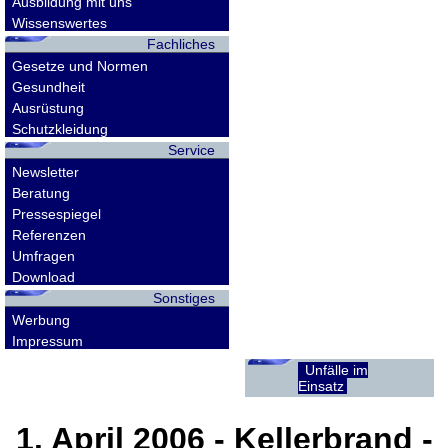
Ausbildung mit uns
Wissenswertes
Fachliches
Gesetze und Normen
Gesundheit
Ausrüstung
Schutzkleidung
Service
Newsletter
Beratung
Pressespiegel
Referenzen
Umfragen
Download
Sonstiges
Werbung
Impressum
Unfälle im
Einsatz
1. April 2006
- Kellerbrand -