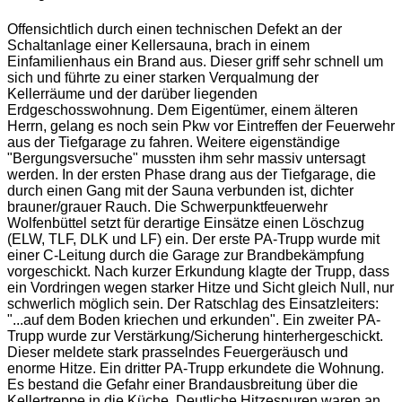
Offensichtlich durch einen technischen Defekt an der
Schaltanlage einer Kellersauna, brach in einem
Einfamilienhaus ein Brand aus. Dieser griff sehr schnell um
sich und führte zu einer starken Verqualmung der
Kellerräume und der darüber liegenden
Erdgeschosswohnung. Dem Eigentümer, einem älteren
Herrn, gelang es noch sein Pkw vor Eintreffen der Feuerwehr
aus der Tiefgarage zu fahren. Weitere eigenständige
"Bergungsversuche" mussten ihm sehr massiv untersagt
werden. In der ersten Phase drang aus der Tiefgarage, die
durch einen Gang mit der Sauna verbunden ist, dichter
brauner/grauer Rauch. Die Schwerpunktfeuerwehr
Wolfenbüttel setzt für derartige Einsätze einen Löschzug
(ELW, TLF, DLK und LF) ein. Der erste PA-Trupp wurde mit
einer C-Leitung durch die Garage zur Brandbekämpfung
vorgeschickt. Nach kurzer Erkundung klagte der Trupp, dass
ein Vordringen wegen starker Hitze und Sicht gleich Null, nur
schwerlich möglich sein. Der Ratschlag des Einsatzleiters:
"...auf dem Boden kriechen und erkunden". Ein zweiter PA-
Trupp wurde zur Verstärkung/Sicherung hinterhergeschickt.
Dieser meldete stark prasselndes Feuergeräusch und
enorme Hitze. Ein dritter PA-Trupp erkundete die Wohnung.
Es bestand die Gefahr einer Brandausbreitung über die
Kellertreppe in die Küche. Deutliche Hitzespuren waren an