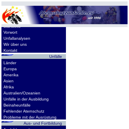
Allgemeines
Startseite
Vorwort
Unfallanalysen
Wir über uns
Kontakt
Unfälle
Länder
Europa
Amerika
Asien
Afrika
Australien/Ozeanien
Unfälle in der Ausbildung
Beinaheunfälle
Fehlender Atemschutz
Probleme mit der Ausrüstung
Aus- und Fortbildung