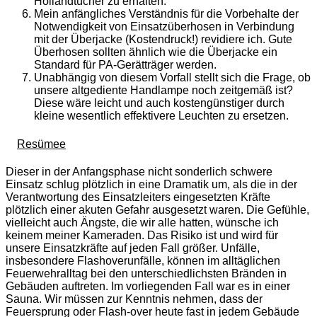
Hollandtücher zu erhalten.
Mein anfängliches Verständnis für die Vorbehalte der
Notwendigkeit von Einsatzüberhosen in Verbindung
mit der Überjacke (Kostendruck!) revidiere ich. Gute
Überhosen sollten ähnlich wie die Überjacke ein
Standard für PA-Gerätträger werden.
Unabhängig von diesem Vorfall stellt sich die Frage, ob
unsere altgediente Handlampe noch zeitgemäß ist?
Diese wäre leicht und auch kostengünstiger durch
kleine wesentlich effektivere Leuchten zu ersetzen.
Resümee
Dieser in der Anfangsphase nicht sonderlich schwere
Einsatz schlug plötzlich in eine Dramatik um, als die in der
Verantwortung des Einsatzleiters eingesetzten Kräfte
plötzlich einer akuten Gefahr ausgesetzt waren. Die Gefühle,
vielleicht auch Ängste, die wir alle hatten, wünsche ich
keinem meiner Kameraden. Das Risiko ist und wird für
unsere Einsatzkräfte auf jeden Fall größer. Unfälle,
insbesondere Flashoverunfälle, können im alltäglichen
Feuerwehralltag bei den unterschiedlichsten Bränden in
Gebäuden auftreten. Im vorliegenden Fall war es in einer
Sauna. Wir müssen zur Kenntnis nehmen, dass der
Feuersprung oder Flash-over heute fast in jedem Gebäude