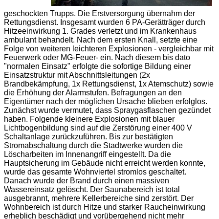
geschockten Trupps. Die Erstversorgung übernahm der
Rettungsdienst. Insgesamt wurden 6 PA-Gerätträger durch
Hitzeeinwirkung 1. Grades verletzt und im Krankenhaus
ambulant behandelt. Nach dem ersten Knall, setzte eine
Folge von weiteren leichteren Explosionen - vergleichbar mit
Feuerwerk oder MG-Feuer- ein. Nach diesem bis dato
"normalen Einsatz" erfolgte die sofortige Bildung einer
Einsatzstruktur mit Abschnittsleitungen (2x
Brandbekämpfung, 1x Rettungsdienst, 1x Atemschutz) sowie
die Erhöhung der Alarmstufen. Befragungen an den
Eigentümer nach der möglichen Ursache blieben erfolglos.
Zunächst wurde vermutet, dass Spraygasflaschen gezündet
haben. Folgende kleinere Explosionen mit blauer
Lichtbogenbildung sind auf die Zerstörung einer 400 V
Schaltanlage zurückzuführen. Bis zur bestätigten
Stromabschaltung durch die Stadtwerke wurden die
Löscharbeiten im Innenangriff eingestellt. Da die
Hauptsicherung im Gebäude nicht erreicht werden konnte,
wurde das gesamte Wohnviertel stromlos geschaltet.
Danach wurde der Brand durch einen massiven
Wassereinsatz gelöscht. Der Saunabereich ist total
ausgebrannt, mehrere Kellerbereiche sind zerstört. Der
Wohnbereich ist durch Hitze und starker Raucheinwirkung
erheblich beschädigt und vorübergehend nicht mehr