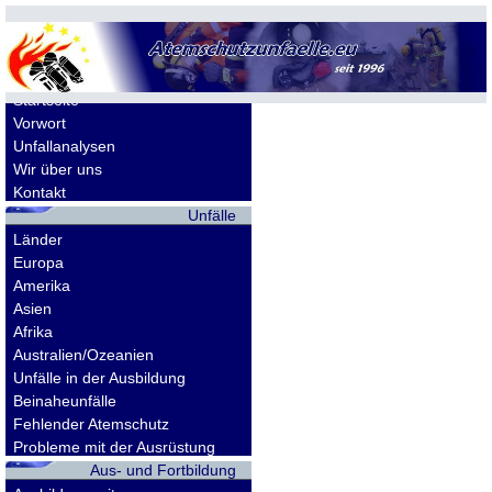
Allgemeines
Startseite
Vorwort
Unfallanalysen
Wir über uns
Kontakt
Unfälle
Länder
Europa
Amerika
Asien
Afrika
Australien/Ozeanien
Unfälle in der Ausbildung
Beinaheunfälle
Fehlender Atemschutz
Probleme mit der Ausrüstung
Aus- und Fortbildung