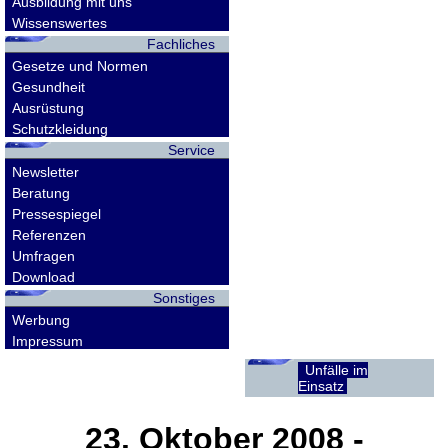
Ausbildung mit uns
Wissenswertes
Fachliches
Gesetze und Normen
Gesundheit
Ausrüstung
Schutzkleidung
Service
Newsletter
Beratung
Pressespiegel
Referenzen
Umfragen
Download
Sonstiges
Werbung
Impressum
Unfälle im
Einsatz
23. Oktober 2008
-