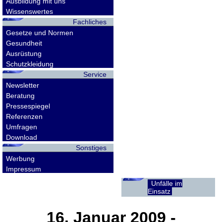
Ausbildung mit uns
Wissenswertes
Fachliches
Gesetze und Normen
Gesundheit
Ausrüstung
Schutzkleidung
Service
Newsletter
Beratung
Pressespiegel
Referenzen
Umfragen
Download
Sonstiges
Werbung
Impressum
Unfälle im
Einsatz
16. Januar 2009
-