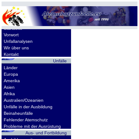
Allgemeines
Startseite
Vorwort
Unfallanalysen
Wir über uns
Kontakt
Unfälle
Länder
Europa
Amerika
Asien
Afrika
Australien/Ozeanien
Unfälle in der Ausbildung
Beinaheunfälle
Fehlender Atemschutz
Probleme mit der Ausrüstung
Aus- und Fortbildung