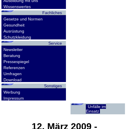
Ausbildung mit uns
Wissenswertes
Fachliches
Gesetze und Normen
Gesundheit
Ausrüstung
Schutzkleidung
Service
Newsletter
Beratung
Pressespiegel
Referenzen
Umfragen
Download
Sonstiges
Werbung
Impressum
Unfälle im
Einsatz
12. März 2009
-