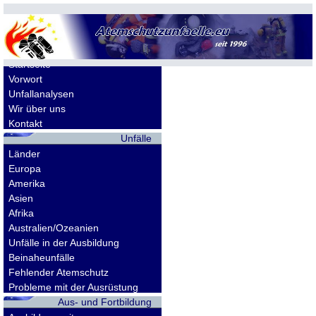
Allgemeines
Startseite
Vorwort
Unfallanalysen
Wir über uns
Kontakt
Unfälle
Länder
Europa
Amerika
Asien
Afrika
Australien/Ozeanien
Unfälle in der Ausbildung
Beinaheunfälle
Fehlender Atemschutz
Probleme mit der Ausrüstung
Aus- und Fortbildung