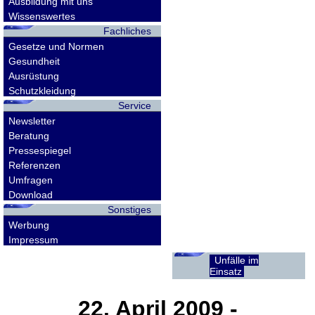
Ausbildung mit uns
Wissenswertes
Fachliches
Gesetze und Normen
Gesundheit
Ausrüstung
Schutzkleidung
Service
Newsletter
Beratung
Pressespiegel
Referenzen
Umfragen
Download
Sonstiges
Werbung
Impressum
Unfälle im
Einsatz
22. April 2009
-