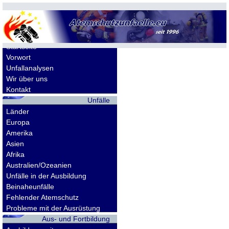
Allgemeines
Startseite
Vorwort
Unfallanalysen
Wir über uns
Kontakt
Unfälle
Länder
Europa
Amerika
Asien
Afrika
Australien/Ozeanien
Unfälle in der Ausbildung
Beinaheunfälle
Fehlender Atemschutz
Probleme mit der Ausrüstung
Aus- und Fortbildung