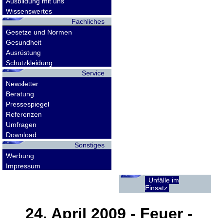
Ausbildung mit uns
Wissenswertes
Fachliches
Gesetze und Normen
Gesundheit
Ausrüstung
Schutzkleidung
Service
Newsletter
Beratung
Pressespiegel
Referenzen
Umfragen
Download
Sonstiges
Werbung
Impressum
Unfälle im
Einsatz
24. April 2009
- Feuer -