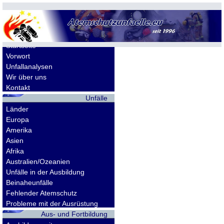
Allgemeines
Startseite
Vorwort
Unfallanalysen
Wir über uns
Kontakt
Unfälle
Länder
Europa
Amerika
Asien
Afrika
Australien/Ozeanien
Unfälle in der Ausbildung
Beinaheunfälle
Fehlender Atemschutz
Probleme mit der Ausrüstung
Aus- und Fortbildung