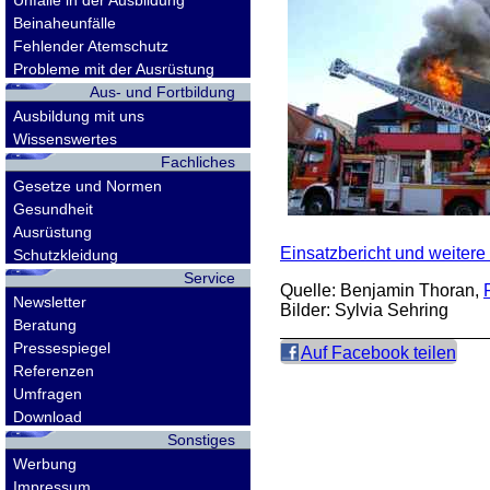
Unfälle in der Ausbildung
Beinaheunfälle
Fehlender Atemschutz
Probleme mit der Ausrüstung
Aus- und Fortbildung
Ausbildung mit uns
Wissenswertes
Fachliches
Gesetze und Normen
Gesundheit
Ausrüstung
Einsatzbericht und weitere 
Schutzkleidung
Service
Quelle: Benjamin Thoran,
Newsletter
Bilder: Sylvia Sehring
Beratung
Pressespiegel
Auf Facebook teilen
Referenzen
Umfragen
Download
Sonstiges
Werbung
Impressum