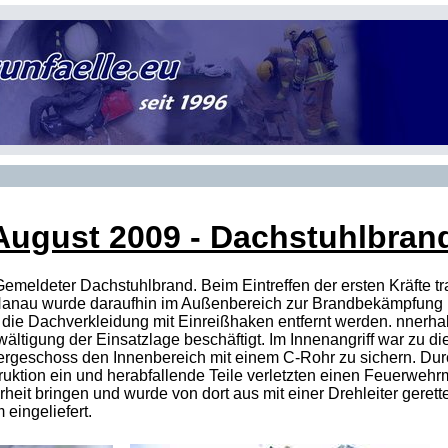
 August 2009
- Dachstuhlbrand 
Gemeldeter Dachstuhlbrand. Beim Eintreffen der ersten Kräfte 
 Hanau wurde daraufhin im Außenbereich zur Brandbekämpfung 
die Dachverkleidung mit Einreißhaken entfernt werden. nnerhal
ältigung der Einsatzlage beschäftigt. Im Innenangriff war zu 
Obergeschoss den Innenbereich mit einem C-Rohr zu sichern. Du
ruktion ein und herabfallende Teile verletzten einen Feuerwehr
heit bringen und wurde von dort aus mit einer Drehleiter gere
 eingeliefert.