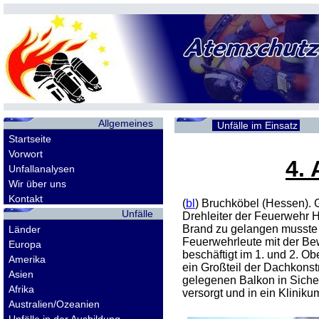
Allgemeines
Unfälle im Einsatz
Startseite
Vorwort
4.
Unfallanalysen
Wir über uns
Kontakt
(
bl
) Bruchköbel (Hessen). 
Unfälle
Drehleiter der Feuerwehr
Brand zu gelangen musste 
Länder
Feuerwehrleute mit der Bew
Europa
beschäftigt im 1. und 2. 
Amerika
ein Großteil der Dachkonst
Asien
gelegenen Balkon in Sicher
Afrika
versorgt und in ein Klinikum
Australien/Ozeanien