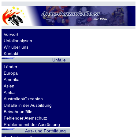
Allgemeines
Startseite
Vorwort
Unfallanalysen
Wir über uns
Kontakt
Unfälle
Länder
Europa
Amerika
Asien
Afrika
Australien/Ozeanien
Unfälle in der Ausbildung
Beinaheunfälle
Fehlender Atemschutz
Probleme mit der Ausrüstung
Aus- und Fortbildung