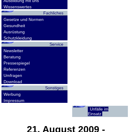
Ausbildung mit uns
Wissenswertes
Fachliches
Gesetze und Normen
Gesundheit
Ausrüstung
Schutzkleidung
Service
Newsletter
Beratung
Pressespiegel
Referenzen
Umfragen
Download
Sonstiges
Werbung
Impressum
Unfälle im
Einsatz
21. August 2009
-