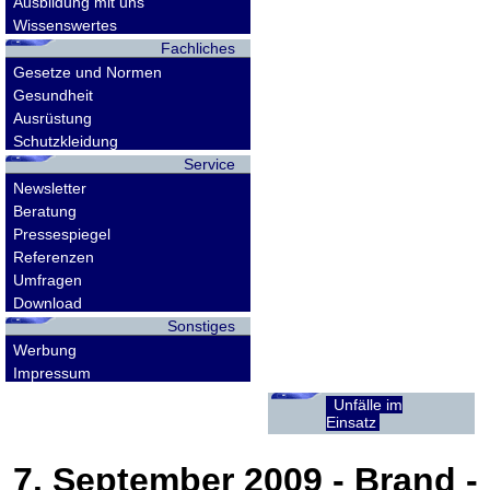
Ausbildung mit uns
Wissenswertes
Fachliches
Gesetze und Normen
Gesundheit
Ausrüstung
Schutzkleidung
Service
Newsletter
Beratung
Pressespiegel
Referenzen
Umfragen
Download
Sonstiges
Werbung
Impressum
Unfälle im
Einsatz
7. September 2009
- Brand -