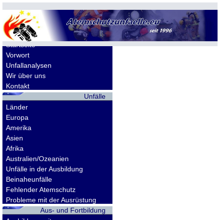
Allgemeines
Startseite
Vorwort
Unfallanalysen
Wir über uns
Kontakt
Unfälle
Länder
Europa
Amerika
Asien
Afrika
Australien/Ozeanien
Unfälle in der Ausbildung
Beinaheunfälle
Fehlender Atemschutz
Probleme mit der Ausrüstung
Aus- und Fortbildung