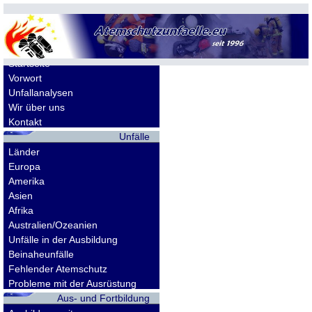
Allgemeines
Startseite
Vorwort
Unfallanalysen
Wir über uns
Kontakt
Unfälle
Länder
Europa
Amerika
Asien
Afrika
Australien/Ozeanien
Unfälle in der Ausbildung
Beinaheunfälle
Fehlender Atemschutz
Probleme mit der Ausrüstung
Aus- und Fortbildung