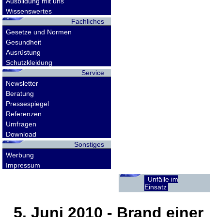
Ausbildung mit uns
Wissenswertes
Fachliches
Gesetze und Normen
Gesundheit
Ausrüstung
Schutzkleidung
Service
Newsletter
Beratung
Pressespiegel
Referenzen
Umfragen
Download
Sonstiges
Werbung
Impressum
Unfälle im
Einsatz
5. Juni 2010
- Brand einer