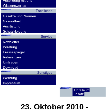
Ausbildung mit uns
Wissenswertes
Fachliches
Gesetze und Normen
Gesundheit
Ausrüstung
Schutzkleidung
Service
Newsletter
Beratung
Pressespiegel
Referenzen
Umfragen
Download
Sonstiges
Werbung
Impressum
Unfälle im
Einsatz
23. Oktober 2010
-