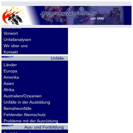
Allgemeines
Startseite
Vorwort
Unfallanalysen
Wir über uns
Kontakt
Unfälle
Länder
Europa
Amerika
Asien
Afrika
Australien/Ozeanien
Unfälle in der Ausbildung
Beinaheunfälle
Fehlender Atemschutz
Probleme mit der Ausrüstung
Aus- und Fortbildung