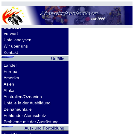
Allgemeines
Startseite
Vorwort
Unfallanalysen
Wir über uns
Kontakt
Unfälle
Länder
Europa
Amerika
Asien
Afrika
Australien/Ozeanien
Unfälle in der Ausbildung
Beinaheunfälle
Fehlender Atemschutz
Probleme mit der Ausrüstung
Aus- und Fortbildung