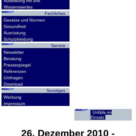
Ausbildung mit uns
Wissenswertes
Fachliches
Gesetze und Normen
Gesundheit
Ausrüstung
Schutzkleidung
Service
Newsletter
Beratung
Pressespiegel
Referenzen
Umfragen
Download
Sonstiges
Werbung
Impressum
Unfälle im
Einsatz
26. Dezember 2010
-