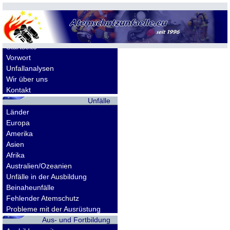
Allgemeines
Startseite
Vorwort
Unfallanalysen
Wir über uns
Kontakt
Unfälle
Länder
Europa
Amerika
Asien
Afrika
Australien/Ozeanien
Unfälle in der Ausbildung
Beinaheunfälle
Fehlender Atemschutz
Probleme mit der Ausrüstung
Aus- und Fortbildung