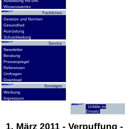
Ausbildung mit uns
Wissenswertes
Fachliches
Gesetze und Normen
Gesundheit
Ausrüstung
Schutzkleidung
Service
Newsletter
Beratung
Pressespiegel
Referenzen
Umfragen
Download
Sonstiges
Werbung
Impressum
Unfälle im
Einsatz
1. März 2011
- Verpuffung -