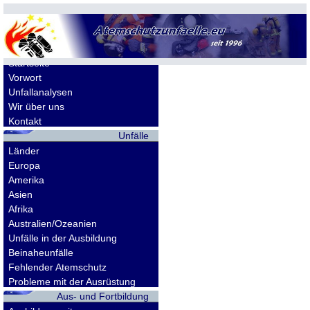
Allgemeines
Startseite
Vorwort
Unfallanalysen
Wir über uns
Kontakt
Unfälle
Länder
Europa
Amerika
Asien
Afrika
Australien/Ozeanien
Unfälle in der Ausbildung
Beinaheunfälle
Fehlender Atemschutz
Probleme mit der Ausrüstung
Aus- und Fortbildung