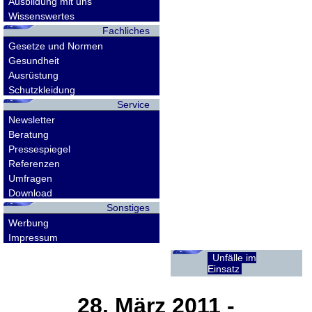
Ausbildung mit uns
Wissenswertes
Fachliches
Gesetze und Normen
Gesundheit
Ausrüstung
Schutzkleidung
Service
Newsletter
Beratung
Pressespiegel
Referenzen
Umfragen
Download
Sonstiges
Werbung
Impressum
Unfälle im
Einsatz
28. März 2011
-