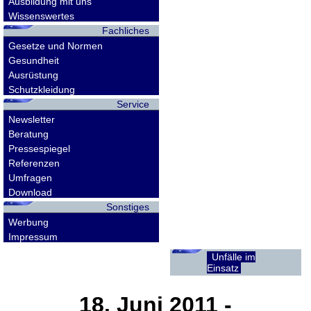
Ausbildung mit uns
Wissenswertes
Fachliches
Gesetze und Normen
Gesundheit
Ausrüstung
Schutzkleidung
Service
Newsletter
Beratung
Pressespiegel
Referenzen
Umfragen
Download
Sonstiges
Werbung
Impressum
Unfälle im
Einsatz
18. Juni 2011
-