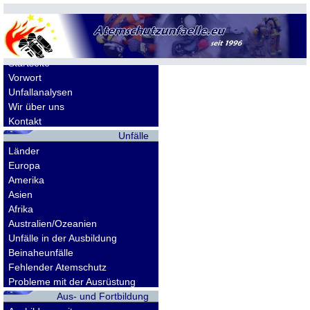
Allgemeines
Startseite
Vorwort
Unfallanalysen
Wir über uns
Kontakt
Unfälle
Länder
Europa
Amerika
Asien
Afrika
Australien/Ozeanien
Unfälle in der Ausbildung
Beinaheunfälle
Fehlender Atemschutz
Probleme mit der Ausrüstung
Aus- und Fortbildung