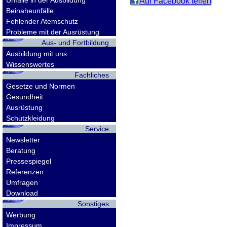
Unfälle in der Ausbildung
Auf Facebook teilen
Beinaheunfälle
Fehlender Atemschutz
Probleme mit der Ausrüstung
Aus- und Fortbildung
Ausbildung mit uns
Wissenswertes
Fachliches
Gesetze und Normen
Gesundheit
Ausrüstung
Schutzkleidung
Service
Newsletter
Beratung
Pressespiegel
Referenzen
Umfragen
Download
Sonstiges
Werbung
Impressum