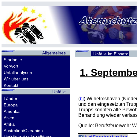
Allgemeines
Unfälle im Einsatz
Startseite
Vorwort
1. Septembe
Unfallanalysen
Wir über uns
Kontakt
Unfälle
Länder
(
bl
) Wilhelmshaven (Niede
und den eingesetzten Trup
Europa
Trupps konnten alle Bewohn
Amerika
Behandlung wieder verlas
Asien
Afrika
Quelle: Berufsfeuerwehr 
Australien/Ozeanien