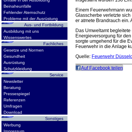
Unfälle in der Ausbildung
Beinaheunfälle
Einem Feuerwehrmann wurde
Fehlender Atemschutz
Glasscherbe verletzte sich
Probleme mit der Ausrüstung
er atmete Brandrauch ein.
Aus- und Fortbildung
Das Umweltamt begleitete 
Ausbildung mit uns
Energieversorgung für den
Wissenswertes
sorgte umgehend für die E
Fachliches
Feuerwehr in die Anlage ku
Gesetze und Normen
Gesundheit
Quelle:
Feuerwehr Düsseld
Ausrüstung
Auf Facebook teilen
Schutzkleidung
Service
Newsletter
Beratung
Pressespiegel
Referenzen
Umfragen
Download
Sonstiges
Werbung
Impressum