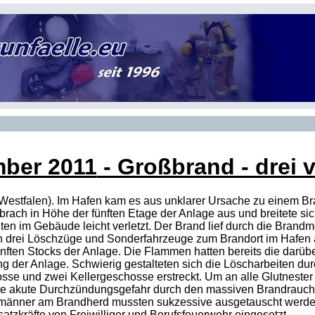
mber 2011
- Großbrand - drei 
-Westfalen). Im Hafen kam es aus unklarer Ursache zu einem Br
rach in Höhe der fünften Etage der Anlage aus und breitete si
en im Gebäude leicht verletzt. Der Brand lief durch die Bran
kten drei Löschzüge und Sonderfahrzeuge zum Brandort im Hafen 
nften Stocks der Anlage. Die Flammen hatten bereits die darübe
g der Anlage. Schwierig gestalteten sich die Löscharbeiten d
se und zwei Kellergeschosse erstreckt. Um an alle Glutnester 
äfte akute Durchzündungsgefahr durch den massiven Brandrauch
männer am Brandherd mussten sukzessive ausgetauscht werden.
tzkräfte von Freiwilliger und Berufsfeuerwehr eingesetzt.