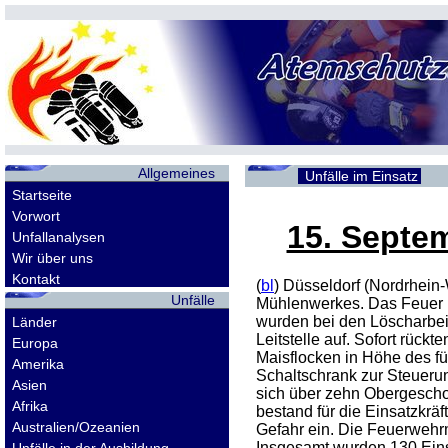
Allgemeines
Unfälle im Einsatz
Startseite
Vorwort
15. Septe
Unfallanalysen
Wir über uns
Kontakt
(
bl
) Düsseldorf (Nordrhein
Unfälle
Mühlenwerkes. Das Feuer b
wurden bei den Löscharbeit
Länder
Leitstelle auf. Sofort rüc
Europa
Maisflocken in Höhe des fü
Amerika
Schaltschrank zur Steuerun
Asien
sich über zehn Obergeschos
Afrika
bestand für die Einsatzkr
Australien/Ozeanien
Gefahr ein. Die Feuerwehr
Insgesamt wurden 130 Einsa