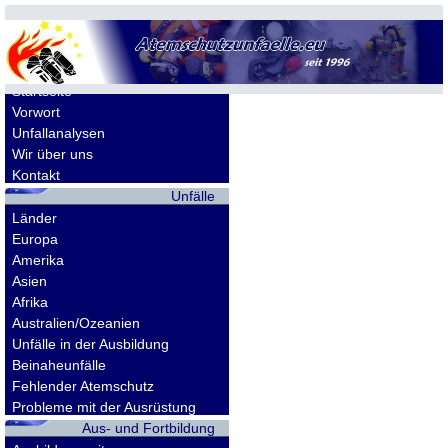
Allgemeines
Startseite
Vorwort
Unfallanalysen
Wir über uns
Kontakt
Unfälle
Länder
Europa
Amerika
Asien
Afrika
Australien/Ozeanien
Unfälle in der Ausbildung
Beinaheunfälle
Fehlender Atemschutz
Probleme mit der Ausrüstung
Aus- und Fortbildung