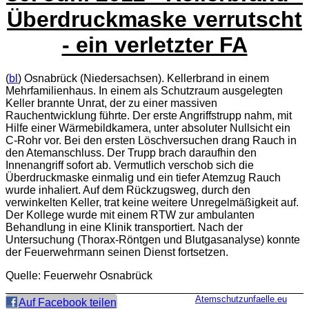
Überdruckmaske verrutscht
- ein verletzter FA
(
bl
) Osnabrück (Niedersachsen). Kellerbrand in einem
Mehrfamilienhaus. In einem als Schutzraum ausgelegten
Keller brannte Unrat, der zu einer massiven
Rauchentwicklung führte. Der erste Angriffstrupp nahm, mit
Hilfe einer Wärmebildkamera, unter absoluter Nullsicht ein
C-Rohr vor. Bei den ersten Löschversuchen drang Rauch in
den Atemanschluss. Der Trupp brach daraufhin den
Innenangriff sofort ab. Vermutlich verschob sich die
Überdruckmaske einmalig und ein tiefer Atemzug Rauch
wurde inhaliert. Auf dem Rückzugsweg, durch den
verwinkelten Keller, trat keine weitere Unregelmäßigkeit auf.
Der Kollege wurde mit einem RTW zur ambulanten
Behandlung in eine Klinik transportiert. Nach der
Untersuchung (Thorax-Röntgen und Blutgasanalyse) konnte
der Feuerwehrmann seinen Dienst fortsetzen.
Quelle: Feuerwehr Osnabrück
Atemschutzunfaelle.eu
Auf Facebook teilen