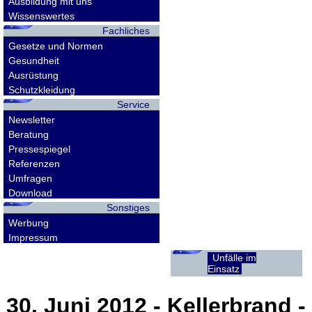
Ausbildung mit uns
Wissenswertes
Fachliches
Gesetze und Normen
Gesundheit
Ausrüstung
Schutzkleidung
Service
Newsletter
Beratung
Pressespiegel
Referenzen
Umfragen
Download
Sonstiges
Werbung
Impressum
Unfälle im
Einsatz
30. Juni 2012
- Kellerbrand -