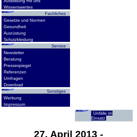
Ausbildung mit uns
Wissenswertes
Fachliches
Gesetze und Normen
Gesundheit
Ausrüstung
Schutzkleidung
Service
Newsletter
Beratung
Pressespiegel
Referenzen
Umfragen
Download
Sonstiges
Werbung
Impressum
Unfälle im
Einsatz
27. April 2013
-