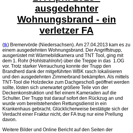
ausgedehnter
Wohnungsbrand - ein
verletzer FA
(
tk
) Bremervörde (Niedersachsen). Am 27.04.2013 kam es zu
einem ausgedehnten Wohnungsbrand. Der Angriffstrupp,
ausgerüstet mit Wärmebildkamera und TNT Tool, ging mit
dem 1. Rohr (Hohlstrahlrohr) über die Treppe in das
1.OG
vor. Trotz starker Verrauchung konnte der Trupp den
Brandherd dank der mitgeführten WBK rasch lokalisieren
und den ausgedehnten Zimmerbrand bekämpfen. Als mittels
TNT-Tool die Holzdecke zum Dachgeschoß geöffnet werden
sollte, lösten sich unerwartet größere Teile von der
Deckenkonstruktion und fiel einem Kameraden auf die
Schulter. Der Trupp trat darauf sofort den Rückzug an und
wurde vom bereitstehenden Rettungsdienst in ein
Krankenhaus gebracht. Glücklicherweise bestätigte sich der
Verdacht einer Fraktur nicht, der FA trug nur eine Prellung
davon.
Weitere Bilder und Online Bericht auf den Seiten der