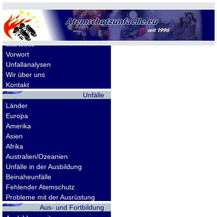
Allgemeines
Startseite
Vorwort
Unfallanalysen
Wir über uns
Kontakt
Unfälle
Länder
Europa
Amerika
Asien
Afrika
Australien/Ozeanien
Unfälle in der Ausbildung
Beinaheunfälle
Fehlender Atemschutz
Probleme mit der Ausrüstung
Aus- und Fortbildung