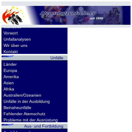
Allgemeines
Startseite
Vorwort
Unfallanalysen
Wir über uns
Kontakt
Unfälle
Länder
Europa
Amerika
Asien
Afrika
Australien/Ozeanien
Unfälle in der Ausbildung
Beinaheunfälle
Fehlender Atemschutz
Probleme mit der Ausrüstung
Aus- und Fortbildung