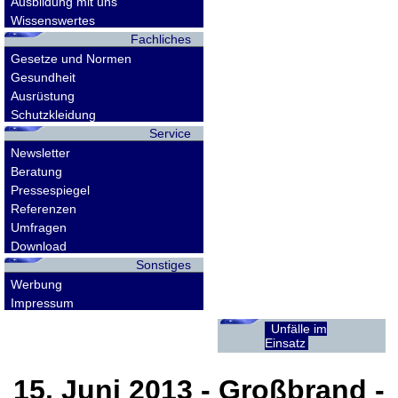
Ausbildung mit uns
Wissenswertes
Fachliches
Gesetze und Normen
Gesundheit
Ausrüstung
Schutzkleidung
Service
Newsletter
Beratung
Pressespiegel
Referenzen
Umfragen
Download
Sonstiges
Werbung
Impressum
Unfälle im
Einsatz
15. Juni 2013
- Großbrand -