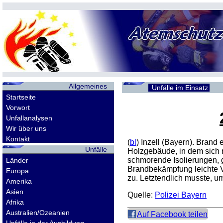
Allgemeines
Unfälle im Einsatz
Startseite
Vorwort
Unfallanalysen
Wir über uns
Kontakt
(
bl
) Inzell (Bayern). Brand
Unfälle
Holzgebäude, in dem sich
schmorende Isolierungen, g
Länder
Brandbekämpfung leichte V
Europa
zu. Letztendlich musste, 
Amerika
Asien
Quelle:
Polizei Bayern
Afrika
Australien/Ozeanien
Auf Facebook teilen