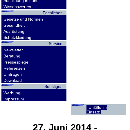
Ausbildung mit uns
Wissenswertes
Fachliches
Gesetze und Normen
Gesundheit
Ausrüstung
Schutzkleidung
Service
Newsletter
Beratung
Pressespiegel
Referenzen
Umfragen
Download
Sonstiges
Werbung
Impressum
Unfälle im
Einsatz
27. Juni 2014
-