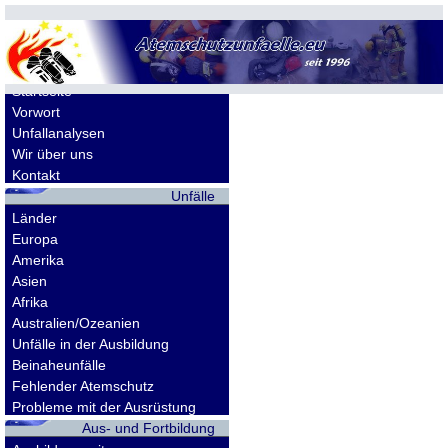
Allgemeines
Startseite
Vorwort
Unfallanalysen
Wir über uns
Kontakt
Unfälle
Länder
Europa
Amerika
Asien
Afrika
Australien/Ozeanien
Unfälle in der Ausbildung
Beinaheunfälle
Fehlender Atemschutz
Probleme mit der Ausrüstung
Aus- und Fortbildung