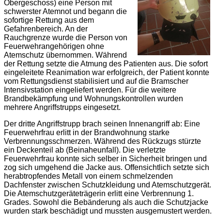
Obergeschoss) eine Person mit
schwerster Atemnot und begann die
sofortige Rettung aus dem
Gefahrenbereich. An der
Rauchgrenze wurde die Person von
Feuerwehrangehörigen ohne
Atemschutz übernommen. Während
der Rettung setzte die Atmung des Patienten aus. Die sofort
eingeleitete Reanimation war erfolgreich, der Patient konnte
vom Rettungsdienst stabilisiert und auf die Bramscher
Intensivstation eingeliefert werden. Für die weitere
Brandbekämpfung und Wohnungskontrollen wurden
mehrere Angriffstrupps eingesetzt.
Der dritte Angriffstrupp brach seinen Innenangriff ab: Eine
Feuerwehrfrau erlitt in der Brandwohnung starke
Verbrennungsschmerzen. Während des Rückzugs stürzte
ein Deckenteil ab (Beinaheunfall). Die verletzte
Feuerwehrfrau konnte sich selber in Sicherheit bringen und
zog sich umgehend die Jacke aus. Offensichtlich setzte sich
herabtropfendes Metall von einem schmelzenden
Dachfenster zwischen Schutzkleidung und Atemschutzgerät.
Die Atemschutzgeräteträgerin erlitt eine Verbrennung 1.
Grades. Sowohl die Bebänderung als auch die Schutzjacke
wurden stark beschädigt und mussten ausgemustert werden.