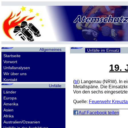
Allgemeines
Unfälle im Einsatz
Startseite
Vorwort
19. 
Unfallanalysen
Wir über uns
Kontakt
(
bl
) Langenau (NRW). In ein
Unfälle
Metallspäne. Die Einsatzkrä
Von den sechs eingesetzte
Länder
Europa
Quelle:
Feuerwehr Kreuzta
Amerika
Asien
Auf Facebook teilen
Afrika
Australien/Ozeanien