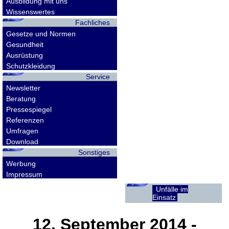
Ausbildung mit uns
Wissenswertes
Fachliches
Gesetze und Normen
Gesundheit
Ausrüstung
Schutzkleidung
Service
Newsletter
Beratung
Pressespiegel
Referenzen
Umfragen
Download
Sonstiges
Werbung
Impressum
Unfälle im
Einsatz
12. September 2014
-