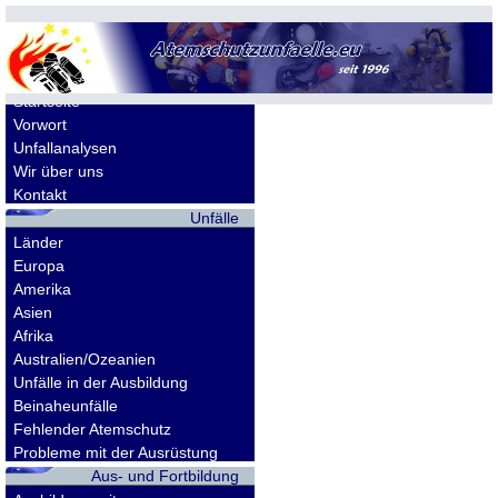
Allgemeines
Startseite
Vorwort
Unfallanalysen
Wir über uns
Kontakt
Unfälle
Länder
Europa
Amerika
Asien
Afrika
Australien/Ozeanien
Unfälle in der Ausbildung
Beinaheunfälle
Fehlender Atemschutz
Probleme mit der Ausrüstung
Aus- und Fortbildung