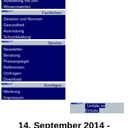
Ausbildung mit uns
Wissenswertes
Fachliches
Gesetze und Normen
Gesundheit
Ausrüstung
Schutzkleidung
Service
Newsletter
Beratung
Pressespiegel
Referenzen
Umfragen
Download
Sonstiges
Werbung
Impressum
Unfälle im
Einsatz
14. September 2014
-