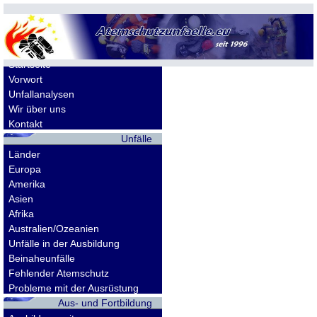
Allgemeines
Startseite
Vorwort
Unfallanalysen
Wir über uns
Kontakt
Unfälle
Länder
Europa
Amerika
Asien
Afrika
Australien/Ozeanien
Unfälle in der Ausbildung
Beinaheunfälle
Fehlender Atemschutz
Probleme mit der Ausrüstung
Aus- und Fortbildung