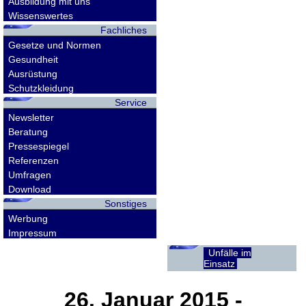
Ausbildung mit uns
Wissenswertes
Fachliches
Gesetze und Normen
Gesundheit
Ausrüstung
Schutzkleidung
Service
Newsletter
Beratung
Pressespiegel
Referenzen
Umfragen
Download
Sonstiges
Werbung
Impressum
Unfälle im
Einsatz
26. Januar 2015
-