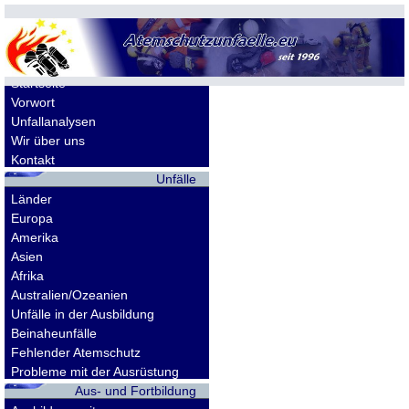
Allgemeines
Startseite
Vorwort
Unfallanalysen
Wir über uns
Kontakt
Unfälle
Länder
Europa
Amerika
Asien
Afrika
Australien/Ozeanien
Unfälle in der Ausbildung
Beinaheunfälle
Fehlender Atemschutz
Probleme mit der Ausrüstung
Aus- und Fortbildung