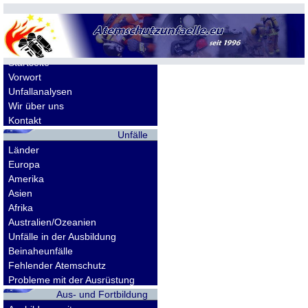
Allgemeines
Startseite
Vorwort
Unfallanalysen
Wir über uns
Kontakt
Unfälle
Länder
Europa
Amerika
Asien
Afrika
Australien/Ozeanien
Unfälle in der Ausbildung
Beinaheunfälle
Fehlender Atemschutz
Probleme mit der Ausrüstung
Aus- und Fortbildung