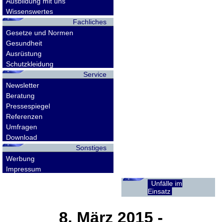
Ausbildung mit uns
Wissenswertes
Fachliches
Gesetze und Normen
Gesundheit
Ausrüstung
Schutzkleidung
Service
Newsletter
Beratung
Pressespiegel
Referenzen
Umfragen
Download
Sonstiges
Werbung
Impressum
Unfälle im
Einsatz
8. März 2015
-