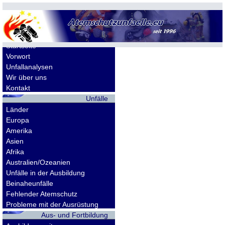
Allgemeines
Startseite
Vorwort
Unfallanalysen
Wir über uns
Kontakt
Unfälle
Länder
Europa
Amerika
Asien
Afrika
Australien/Ozeanien
Unfälle in der Ausbildung
Beinaheunfälle
Fehlender Atemschutz
Probleme mit der Ausrüstung
Aus- und Fortbildung