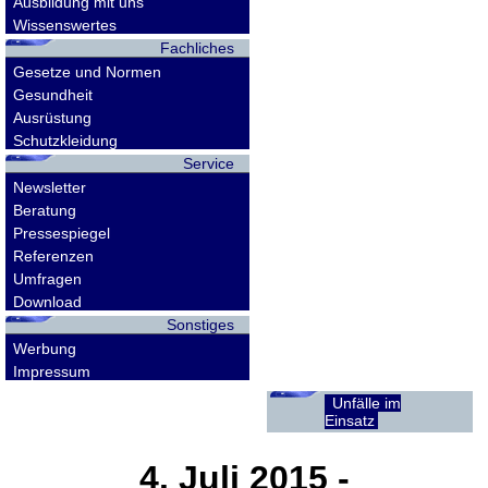
Ausbildung mit uns
Wissenswertes
Fachliches
Gesetze und Normen
Gesundheit
Ausrüstung
Schutzkleidung
Service
Newsletter
Beratung
Pressespiegel
Referenzen
Umfragen
Download
Sonstiges
Werbung
Impressum
Unfälle im
Einsatz
4. Juli 2015
-