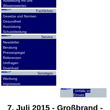
Ausbildung mit uns
Wissenswertes
Fachliches
Gesetze und Normen
Gesundheit
Ausrüstung
Schutzkleidung
Service
Newsletter
Beratung
Pressespiegel
Referenzen
Umfragen
Download
Sonstiges
Werbung
Impressum
Unfälle im
Einsatz
7. Juli 2015
- Großbrand -