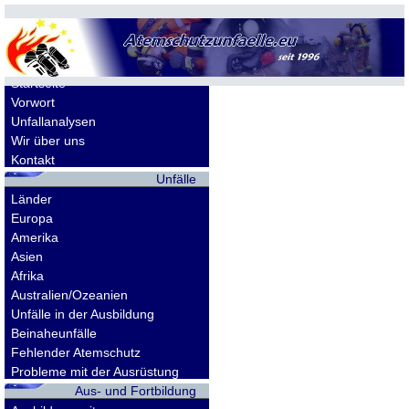
Allgemeines
Startseite
Vorwort
Unfallanalysen
Wir über uns
Kontakt
Unfälle
Länder
Europa
Amerika
Asien
Afrika
Australien/Ozeanien
Unfälle in der Ausbildung
Beinaheunfälle
Fehlender Atemschutz
Probleme mit der Ausrüstung
Aus- und Fortbildung