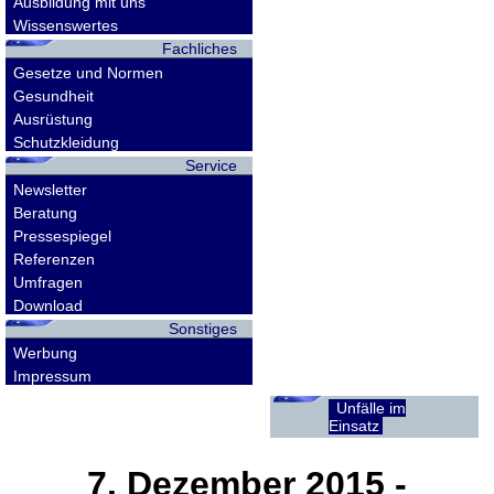
Ausbildung mit uns
Wissenswertes
Fachliches
Gesetze und Normen
Gesundheit
Ausrüstung
Schutzkleidung
Service
Newsletter
Beratung
Pressespiegel
Referenzen
Umfragen
Download
Sonstiges
Werbung
Impressum
Unfälle im
Einsatz
7. Dezember 2015
-