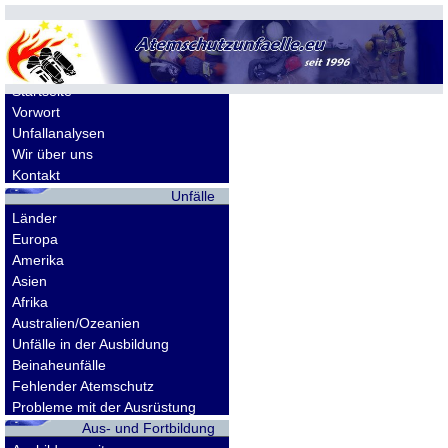
Allgemeines
Startseite
Vorwort
Unfallanalysen
Wir über uns
Kontakt
Unfälle
Länder
Europa
Amerika
Asien
Afrika
Australien/Ozeanien
Unfälle in der Ausbildung
Beinaheunfälle
Fehlender Atemschutz
Probleme mit der Ausrüstung
Aus- und Fortbildung