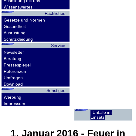
Ausbildung mit uns
Wissenswertes
Fachliches
Gesetze und Normen
Gesundheit
Ausrüstung
Schutzkleidung
Service
Newsletter
Beratung
Pressespiegel
Referenzen
Umfragen
Download
Sonstiges
Werbung
Impressum
Unfälle im
Einsatz
1. Januar 2016
- Feuer in