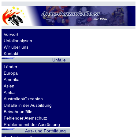
Allgemeines
Startseite
Vorwort
Unfallanalysen
Wir über uns
Kontakt
Unfälle
Länder
Europa
Amerika
Asien
Afrika
Australien/Ozeanien
Unfälle in der Ausbildung
Beinaheunfälle
Fehlender Atemschutz
Probleme mit der Ausrüstung
Aus- und Fortbildung