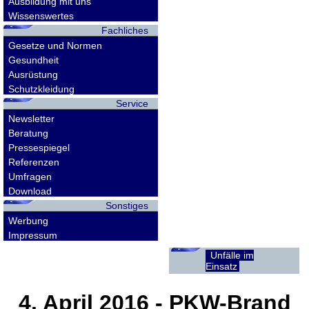
Ausbildung mit uns
Wissenswertes
Fachliches
Gesetze und Normen
Gesundheit
Ausrüstung
Schutzkleidung
Service
Newsletter
Beratung
Pressespiegel
Referenzen
Umfragen
Download
Sonstiges
Werbung
Impressum
Unfälle im
Einsatz
4. April 2016
- PKW-Brand