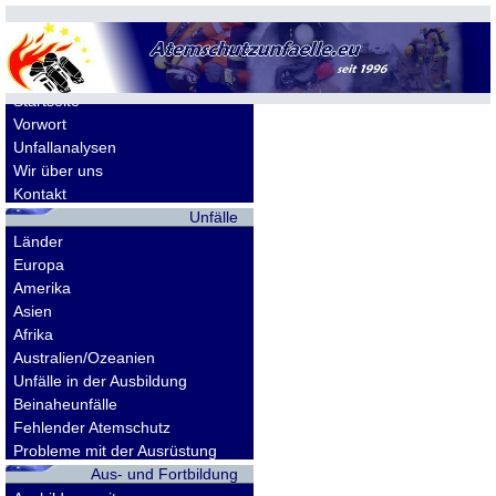
Allgemeines
Startseite
Vorwort
Unfallanalysen
Wir über uns
Kontakt
Unfälle
Länder
Europa
Amerika
Asien
Afrika
Australien/Ozeanien
Unfälle in der Ausbildung
Beinaheunfälle
Fehlender Atemschutz
Probleme mit der Ausrüstung
Aus- und Fortbildung