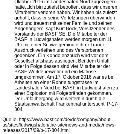
Oktober 2016 im Landeshafen Nord zugezogen
hatte. „Ich bin zutiefst betroffen, dass wir unseren
Mitarbeiter verloren haben. Wir haben bis zuletzt
gehofft, dass er seine Verletzungen überwinden
wird und trauern mit seiner Familie und seinen
Angehörigen“, sagt Kurt Bock, Vorsitzender des
Vorstands der BASF SE. Die Mitarbeiter der
BASF in Ludwigshafen werden morgen um 11
Uhr mit einer Schweigeminute ihrer Trauer
Ausdruck verleihen und des Verstorbenen
gedenken. Ein Kondolenzbuch wird vor dem
Gesellschaftshaus ausliegen. Bei dem Unfall
oder in Folge dessen sind vier Mitarbeiter der
BASF Werkfeuerwehr und ein Matrose
umgekommen. Am 17. Oktober 2016 war es bei
Arbeiten an einer Rohrleitungstrasse im
Landeshafen Nord bei BASF in Ludwigshafen zu
einer Explosion mit Folgebränden gekommen.
Der Unfallhergang wird weiterhin durch die
Staatsanwaltschaft Frankenthal untersucht. P-17-
304
Quelle: https://www.basf.com/de/de/company/about-
us/sites/ludwigshafen/the-site/news-and-media/news-
releases/2017/09/p-17-304.html