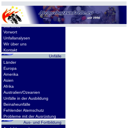
Allgemeines
Startseite
Vorwort
Unfallanalysen
Wir über uns
Kontakt
Unfälle
Länder
Europa
Amerika
Asien
Afrika
Australien/Ozeanien
Unfälle in der Ausbildung
Beinaheunfälle
Fehlender Atemschutz
Probleme mit der Ausrüstung
Aus- und Fortbildung