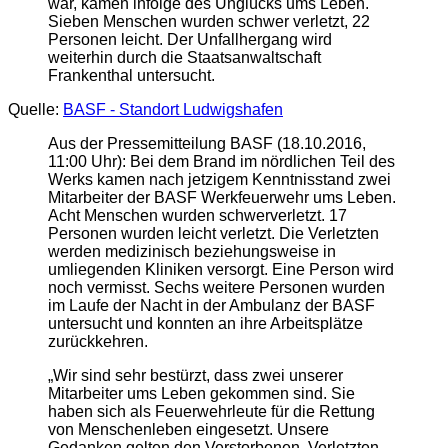
war, kamen infolge des Unglücks ums Leben.
Sieben Menschen wurden schwer verletzt, 22
Personen leicht. Der Unfallhergang wird
weiterhin durch die Staatsanwaltschaft
Frankenthal untersucht.
Quelle:
BASF - Standort Ludwigshafen
Aus der Pressemitteilung BASF (18.10.2016,
11:00 Uhr): Bei dem Brand im nördlichen Teil des
Werks kamen nach jetzigem Kenntnisstand zwei
Mitarbeiter der BASF Werkfeuerwehr ums Leben.
Acht Menschen wurden schwerverletzt. 17
Personen wurden leicht verletzt. Die Verletzten
werden medizinisch beziehungsweise in
umliegenden Kliniken versorgt. Eine Person wird
noch vermisst. Sechs weitere Personen wurden
im Laufe der Nacht in der Ambulanz der BASF
untersucht und konnten an ihre Arbeitsplätze
zurückkehren.
„Wir sind sehr bestürzt, dass zwei unserer
Mitarbeiter ums Leben gekommen sind. Sie
haben sich als Feuerwehrleute für die Rettung
von Menschenleben eingesetzt. Unsere
Gedanken gelten den Verstorbenen, Verletzten