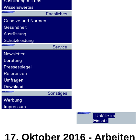
Ausbildung mit uns
Wissenswertes
Fachliches
Gesetze und Normen
Gesundheit
Ausrüstung
Schutzkleidung
Service
Newsletter
Beratung
Pressespiegel
Referenzen
Umfragen
Download
Sonstiges
Werbung
Impressum
Unfälle im
Einsatz
17. Oktober 2016
- Arbeiten