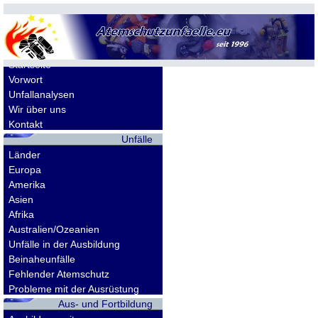
Allgemeines
Startseite
Vorwort
Unfallanalysen
Wir über uns
Kontakt
Unfälle
Länder
Europa
Amerika
Asien
Afrika
Australien/Ozeanien
Unfälle in der Ausbildung
Beinaheunfälle
Fehlender Atemschutz
Probleme mit der Ausrüstung
Aus- und Fortbildung