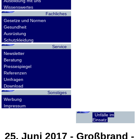
Ausbildung mit uns
Wissenswertes
Fachliches
Gesetze und Normen
Gesundheit
Ausrüstung
Schutzkleidung
Service
Newsletter
Beratung
Pressespiegel
Referenzen
Umfragen
Download
Sonstiges
Werbung
Impressum
Unfälle im
Einsatz
25. Juni 2017
- Großbrand -