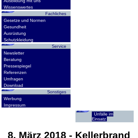
Ausbildung mit uns
Wissenswertes
Fachliches
Gesetze und Normen
Gesundheit
Ausrüstung
Schutzkleidung
Service
Newsletter
Beratung
Pressespiegel
Referenzen
Umfragen
Download
Sonstiges
Werbung
Impressum
Unfälle im
Einsatz
8. März 2018
- Kellerbrand