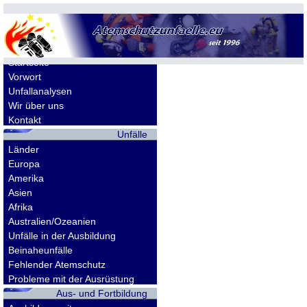
Allgemeines
Startseite
Vorwort
Unfallanalysen
Wir über uns
Kontakt
Unfälle
Länder
Europa
Amerika
Asien
Afrika
Australien/Ozeanien
Unfälle in der Ausbildung
Beinaheunfälle
Fehlender Atemschutz
Probleme mit der Ausrüstung
Aus- und Fortbildung