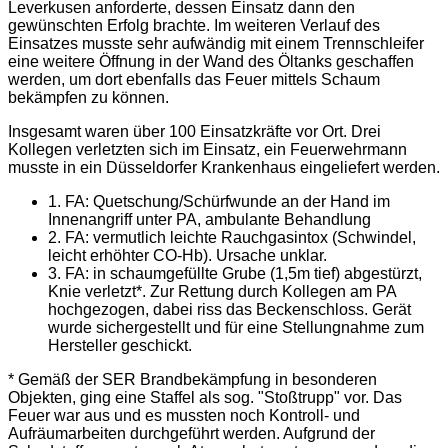
Leverkusen anforderte, dessen Einsatz dann den
gewünschten Erfolg brachte. Im weiteren Verlauf des
Einsatzes musste sehr aufwändig mit einem Trennschleifer
eine weitere Öffnung in der Wand des Öltanks geschaffen
werden, um dort ebenfalls das Feuer mittels Schaum
bekämpfen zu können.
Insgesamt waren über 100 Einsatzkräfte vor Ort. Drei
Kollegen verletzten sich im Einsatz, ein Feuerwehrmann
musste in ein Düsseldorfer Krankenhaus eingeliefert werden.
1. FA: Quetschung/Schürfwunde an der Hand im
Innenangriff unter PA, ambulante Behandlung
2. FA: vermutlich leichte Rauchgasintox (Schwindel,
leicht erhöhter CO-Hb). Ursache unklar.
3. FA: in schaumgefüllte Grube (1,5m tief) abgestürzt,
Knie verletzt*. Zur Rettung durch Kollegen am PA
hochgezogen, dabei riss das Beckenschloss. Gerät
wurde sichergestellt und für eine Stellungnahme zum
Hersteller geschickt.
* Gemäß der SER Brandbekämpfung in besonderen
Objekten, ging eine Staffel als sog. "Stoßtrupp" vor. Das
Feuer war aus und es mussten noch Kontroll- und
Aufräumarbeiten durchgeführt werden. Aufgrund der