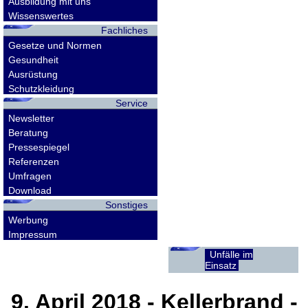
Ausbildung mit uns
Wissenswertes
Fachliches
Gesetze und Normen
Gesundheit
Ausrüstung
Schutzkleidung
Service
Newsletter
Beratung
Pressespiegel
Referenzen
Umfragen
Download
Sonstiges
Werbung
Impressum
Unfälle im
Einsatz
9. April 2018
- Kellerbrand -