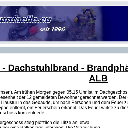
- Dachstuhlbrand - Brandphä
ALB
chsen). Am frühen Morgen gegen 05.15 Uhr ist im Dachgescho
esenheit der 12 gemeldeten Bewohner gerechnet werden. Der ers
 Haustür in das Gebäude, um nach Personen und dem Feuer zu
pe entfernt, ein Feuerschein erkannt. Das Feuer wirkte zu dies
schoss konzentrierte.
rgeschoss stieg plötzlich die Hitze an, etwa
 über eine Balkenlage informiert. Die Verrauchung