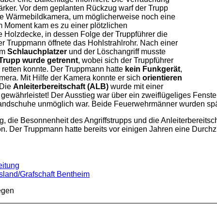
tärker. Vor dem geplanten Rückzug warf der Trupp
 die Wärmebildkamera, um möglicherweise noch eine
m Moment kam es zu einer plötzlichen
 Holzdecke, in dessen Folge der Truppführer die
er Truppmann öffnete das Hohlstrahlrohr. Nach einer
em
Schlauchplatzer
und der Löschangriff musste
Trupp wurde getrennt
, wobei sich der Truppführer
ie retten konnte. Der Truppmann hatte
kein Funkgerät
,
era. Mit Hilfe der Kamera konnte er sich
orientieren
 Die
Anleiterbereitschaft (ALB)
wurde mit einer
r gewährleistet! Der Ausstieg war über ein zweiflügeliges Fens
andschuhe unmöglich war. Beide Feuerwehrmänner wurden spä
 die Besonnenheit des Angriffstrupps und die Anleiterbereitsch
on. Der Truppmann hatte bereits vor einigen Jahren eine Durchzü
itung
sland/Grafschaft Bentheim
egen