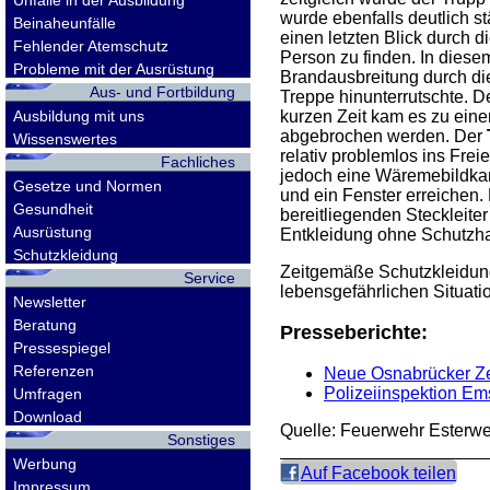
Unfälle in der Ausbildung
wurde ebenfalls deutlich s
Beinaheunfälle
einen letzten Blick durch
Fehlender Atemschutz
Person zu finden. In diese
Probleme mit der Ausrüstung
Brandausbreitung durch die
Aus- und Fortbildung
Treppe hinunterrutschte. D
Ausbildung mit uns
kurzen Zeit kam es zu ein
abgebrochen werden. Der
Wissenswertes
relativ problemlos ins Fre
Fachliches
jedoch eine Wäremebildkam
Gesetze und Normen
und ein Fenster erreichen.
Gesundheit
bereitliegenden Steckleite
Ausrüstung
Entkleidung ohne Schutzh
Schutzkleidung
Zeitgemäße Schutzkleidung,
Service
lebensgefährlichen Situati
Newsletter
Beratung
Presseberichte:
Pressespiegel
Referenzen
Neue Osnabrücker Ze
Polizeiinspektion Em
Umfragen
Download
Quelle: Feuerwehr Esterw
Sonstiges
Werbung
Auf Facebook teilen
Impressum