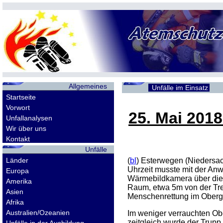
Allgemeines
Unfälle im Einsatz
Startseite
Vorwort
25. Mai 2018
Unfallanalysen
Wir über uns
Kontakt
Unfälle
Länder
(
bl
) Esterwegen (Niedersa
Uhrzeit musste mit der Anw
Europa
Wärmebildkamera über die
Amerika
Raum, etwa 5m von der Trep
Asien
Menschenrettung im Oberge
Afrika
Australien/Ozeanien
Im weniger verrauchten Obe
zeitgleich wurde der Trupp