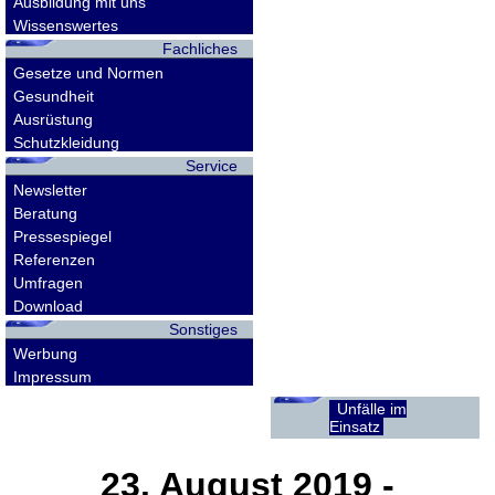
Ausbildung mit uns
Wissenswertes
Fachliches
Gesetze und Normen
Gesundheit
Ausrüstung
Schutzkleidung
Service
Newsletter
Beratung
Pressespiegel
Referenzen
Umfragen
Download
Sonstiges
Werbung
Impressum
Unfälle im
Einsatz
23. August 2019
-