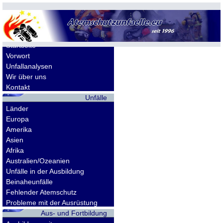
Allgemeines
Startseite
Vorwort
Unfallanalysen
Wir über uns
Kontakt
Unfälle
Länder
Europa
Amerika
Asien
Afrika
Australien/Ozeanien
Unfälle in der Ausbildung
Beinaheunfälle
Fehlender Atemschutz
Probleme mit der Ausrüstung
Aus- und Fortbildung