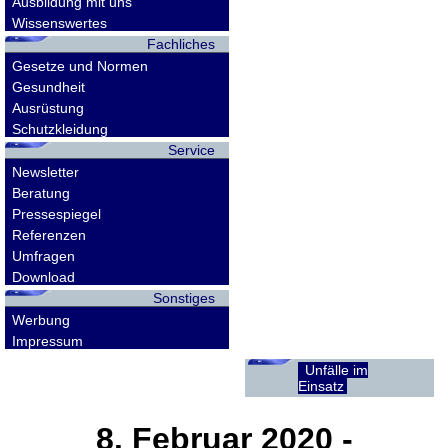
Ausbildung mit uns
Wissenswertes
Fachliches
Gesetze und Normen
Gesundheit
Ausrüstung
Schutzkleidung
Service
Newsletter
Beratung
Pressespiegel
Referenzen
Umfragen
Download
Sonstiges
Werbung
Impressum
Unfälle im
Einsatz
8. Februar 2020
-