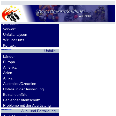
Allgemeines
Startseite
Vorwort
Unfallanalysen
Wir über uns
Kontakt
Unfälle
Länder
Europa
Amerika
Asien
Afrika
Australien/Ozeanien
Unfälle in der Ausbildung
Beinaheunfälle
Fehlender Atemschutz
Probleme mit der Ausrüstung
Aus- und Fortbildung