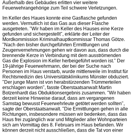
Außerhalb des Gebäudes erlitten vier weitere
Feuerwehrangehörige zum Teil schwere Verletzungen.
Im Keller des Haues konnte eine Gasflasche gefunden
werden. Vermutlich ist das Gas aus dieser Flasche
ausgetreten. "Wir haben im Keller des Hauses eine Kerze
gefunden und sichergestellt", erklärte der Leiter der
Mordkommission Kriminalhauptkommissar Thomas Götze.
"Nach den bisher durchgeführten Ermittlungen und
Zeugenvernehmungen gehen wir davon aus, dass durch die
brennende Kerze in Verbindung mit dem ausströmenden
Gas die Explosion im Keller herbeigeführt worden ist." Der
19-jährige Feuerwehrmann, der bei der Suche nach
Personen im Haus verstarb, wurde mittlerweile im Institut für
Rechtsmedizin des Universitätsklinikums Münster obduziert.
"Der junge Mann ist von herabstürzenden Trümmerteilen
erschlagen worden", fasste Oberstaatsanwalt Martin
Botzenhardt das Obduktionsergebnis zusammen. "Wir haben
derzeit keine Hinweise darauf, dass am vergangenen
Samstag bewusst Feuerwehrleute getötet werden sollten",
sagte der Oberstaatsanwalt. "Die Ermittlungen gehen in alle
Richtungen, insbesondere müssen wir bedenken, dass das
Haus frei zugänglich war und Mitglieder aller Wohnparteien
sich am Vormittag des 8. Februars im Haus befanden. Wir
können derzeit nicht ausschließen, dass die Tat von einer