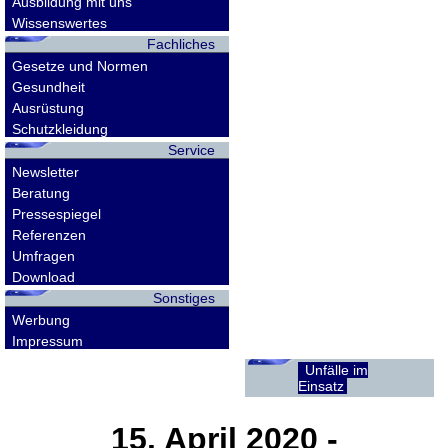
Ausbildung mit uns
Wissenswertes
Fachliches
Gesetze und Normen
Gesundheit
Ausrüstung
Schutzkleidung
Service
Newsletter
Beratung
Pressespiegel
Referenzen
Umfragen
Download
Sonstiges
Werbung
Impressum
Unfälle im
Einsatz
15. April 2020
-