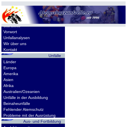
Allgemeines
Startseite
Vorwort
Unfallanalysen
Wir über uns
Kontakt
Unfälle
Länder
Europa
Amerika
Asien
Afrika
Australien/Ozeanien
Unfälle in der Ausbildung
Beinaheunfälle
Fehlender Atemschutz
Probleme mit der Ausrüstung
Aus- und Fortbildung