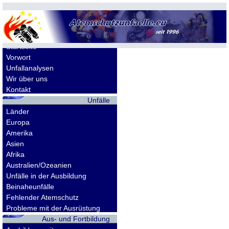
Allgemeines
Startseite
Vorwort
Unfallanalysen
Wir über uns
Kontakt
Unfälle
Länder
Europa
Amerika
Asien
Afrika
Australien/Ozeanien
Unfälle in der Ausbildung
Beinaheunfälle
Fehlender Atemschutz
Probleme mit der Ausrüstung
Aus- und Fortbildung