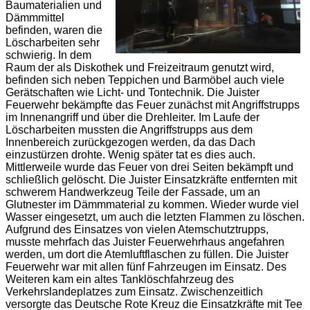
Baumaterialien und
Dämmmittel
befinden, waren die
Löscharbeiten sehr
schwierig. In dem
Raum der als Diskothek und Freizeitraum genutzt wird,
befinden sich neben Teppichen und Barmöbel auch viele
Gerätschaften wie Licht- und Tontechnik. Die Juister
Feuerwehr bekämpfte das Feuer zunächst mit Angriffstrupps
im Innenangriff und über die Drehleiter. Im Laufe der
Löscharbeiten mussten die Angriffstrupps aus dem
Innenbereich zurückgezogen werden, da das Dach
einzustürzen drohte. Wenig später tat es dies auch.
Mittlerweile wurde das Feuer von drei Seiten bekämpft und
schließlich gelöscht. Die Juister Einsatzkräfte entfernten mit
schwerem Handwerkzeug Teile der Fassade, um an
Glutnester im Dämmmaterial zu kommen. Wieder wurde viel
Wasser eingesetzt, um auch die letzten Flammen zu löschen.
Aufgrund des Einsatzes von vielen Atemschutztrupps,
musste mehrfach das Juister Feuerwehrhaus angefahren
werden, um dort die Atemluftflaschen zu füllen. Die Juister
Feuerwehr war mit allen fünf Fahrzeugen im Einsatz. Des
Weiteren kam ein altes Tanklöschfahrzeug des
Verkehrslandeplatzes zum Einsatz. Zwischenzeitlich
versorgte das Deutsche Rote Kreuz die Einsatzkräfte mit Tee