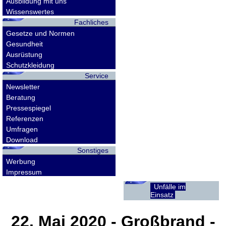
Ausbildung mit uns
Wissenswertes
Fachliches
Gesetze und Normen
Gesundheit
Ausrüstung
Schutzkleidung
Service
Newsletter
Beratung
Pressespiegel
Referenzen
Umfragen
Download
Sonstiges
Werbung
Impressum
Unfälle im
Einsatz
22. Mai 2020
- Großbrand -