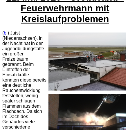
Feuerwehrmann mit
Kreislaufproblemen
(
bl
) Juist
(Niedersachsen). In
der Nacht hat in der
Jugendbildungstätte
ein großer
Freizeitraum
gebrannt. Beim
Eintreffen der
Einsatzkräfte
konnten diese bereits
eine deutliche
Rauchentwicklung
feststellen, wenig
später schlugen
Flammen aus dem
Flachdach. Da sich
im Dach des
Gebäudes viele
verschiedene