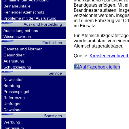
Unfälle in der Ausbildung
Brandgutes erfolgen. Mit e
Beinaheunfälle
Brandnester auftaten. Ins
Fehlender Atemschutz
verzeichnet werden. Insges
Probleme mit der Ausrüstung
mit einem Fahrzeug vor Ort
Aus- und Fortbildung
im Einsatz.
Ausbildung mit uns
Ein Atemschutzgeräteträger
Wissenswertes
wurde ambulant von einem a
Fachliches
Atemschutzgeräteträger.
Gesetze und Normen
Gesundheit
Quelle:
Kreisfeuerwehrverb
Ausrüstung
Auf Facebook teilen
Schutzkleidung
Service
Newsletter
Beratung
Pressespiegel
Referenzen
Umfragen
Download
Sonstiges
Werbung
Impressum