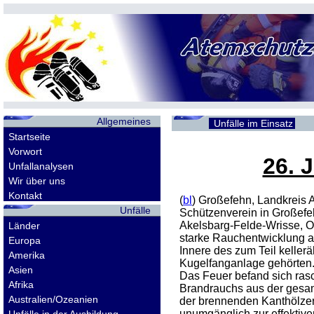
Allgemeines
Unfälle im Einsatz
Startseite
Vorwort
26. 
Unfallanalysen
Wir über uns
Kontakt
(
bl
) Großefehn, Landkreis
Unfälle
Schützenverein in Großef
Akelsbarg-Felde-Wrisse, Os
Länder
starke Rauchentwicklung a
Europa
Innere des zum Teil keller
Amerika
Kugelfanganlage gehörten.
Asien
Das Feuer befand sich rasc
Afrika
Brandrauchs aus der gesam
Australien/Ozeanien
der brennenden Kanthölzer
unumgänglich zur effektiv