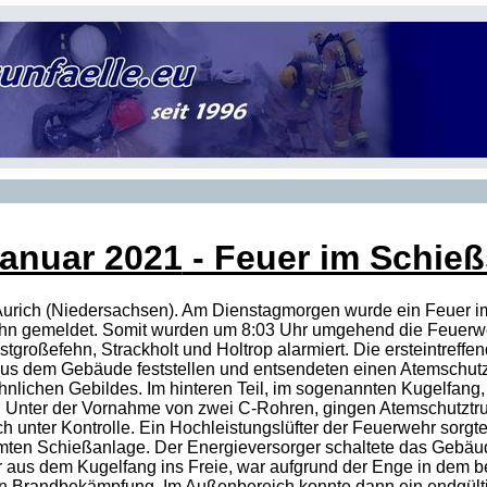
Januar 2021
- Feuer im Schieß
 Aurich (Niedersachsen). Am Dienstagmorgen wurde ein Feuer 
ehn gemeldet. Somit wurden um 8:03 Uhr umgehend die Feuerwe
tgroßefehn, Strackholt und Holtrop alarmiert. Die ersteintreffe
us dem Gebäude feststellen und entsendeten einen Atemschutz
ähnlichen Gebildes. Im hinteren Teil, im sogenannten Kugelfang,
 Unter der Vornahme von zwei C-Rohren, gingen Atemschutztr
h unter Kontrolle. Ein Hochleistungslüfter der Feuerwehr sorgt
ten Schießanlage. Der Energieversorger schaltete das Gebäu
 aus dem Kugelfang ins Freie, war aufgrund der Enge in dem b
en Brandbekämpfung. Im Außenbereich konnte dann ein endgült