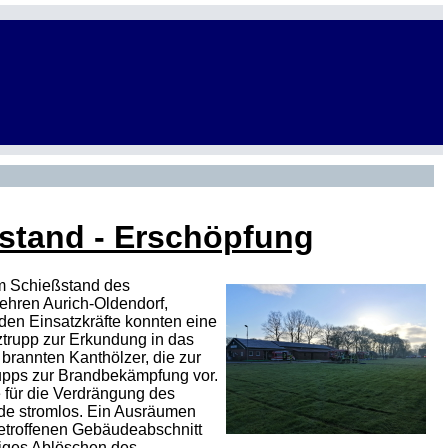
stand - Erschöpfung
im Schießstand des
hren Aurich-Oldendorf,
nden Einsatzkräfte konnten eine
trupp zur Erkundung in das
 brannten Kanthölzer, die zur
upps zur Brandbekämpfung vor.
e für die Verdrängung des
de stromlos. Ein Ausräumen
etroffenen Gebäudeabschnitt
iges Ablöschen des