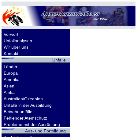
Allgemeines
Startseite
Vorwort
Unfallanalysen
Wir über uns
Kontakt
Unfälle
Länder
Europa
Amerika
Asien
Afrika
Australien/Ozeanien
Unfälle in der Ausbildung
Beinaheunfälle
Fehlender Atemschutz
Probleme mit der Ausrüstung
Aus- und Fortbildung