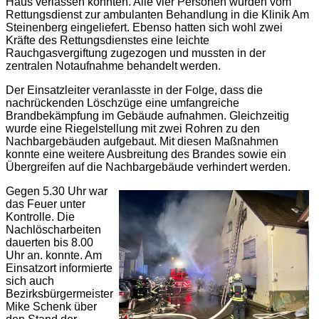
Haus verlassen konnten. Alle vier Personen wurden vom
Rettungsdienst zur ambulanten Behandlung in die Klinik Am
Steinenberg eingeliefert. Ebenso hatten sich wohl zwei
Kräfte des Rettungsdienstes eine leichte
Rauchgasvergiftung zugezogen und mussten in der
zentralen Notaufnahme behandelt werden.
Der Einsatzleiter veranlasste in der Folge, dass die
nachrückenden Löschzüge eine umfangreiche
Brandbekämpfung im Gebäude aufnahmen. Gleichzeitig
wurde eine Riegelstellung mit zwei Rohren zu den
Nachbargebäuden aufgebaut. Mit diesen Maßnahmen
konnte eine weitere Ausbreitung des Brandes sowie ein
Übergreifen auf die Nachbargebäude verhindert werden.
Gegen 5.30 Uhr war
das Feuer unter
Kontrolle. Die
Nachlöscharbeiten
dauerten bis 8.00
Uhr an. konnte. Am
Einsatzort informierte
sich auch
Bezirksbürgermeister
Mike Schenk über