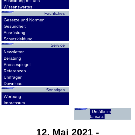
Ausbildung mit uns
Wissenswertes
Fachliches
Gesetze und Normen
Gesundheit
Ausrüstung
Schutzkleidung
Service
Newsletter
Beratung
Pressespiegel
Referenzen
Umfragen
Download
Sonstiges
Werbung
Impressum
Unfälle im
Einsatz
12. Mai 2021
-