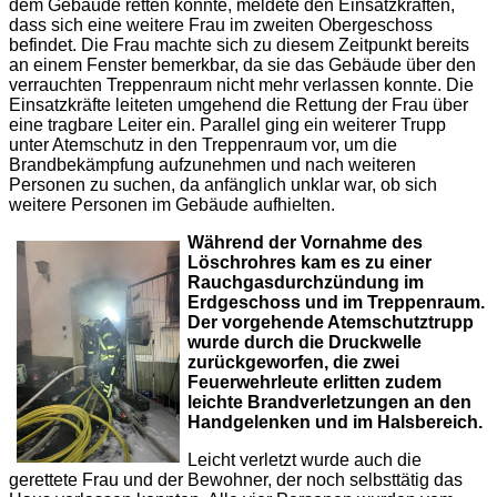
dem Gebäude retten konnte, meldete den Einsatzkräften,
dass sich eine weitere Frau im zweiten Obergeschoss
befindet. Die Frau machte sich zu diesem Zeitpunkt bereits
an einem Fenster bemerkbar, da sie das Gebäude über den
verrauchten Treppenraum nicht mehr verlassen konnte. Die
Einsatzkräfte leiteten umgehend die Rettung der Frau über
eine tragbare Leiter ein. Parallel ging ein weiterer Trupp
unter Atemschutz in den Treppenraum vor, um die
Brandbekämpfung aufzunehmen und nach weiteren
Personen zu suchen, da anfänglich unklar war, ob sich
weitere Personen im Gebäude aufhielten.
Während der Vornahme des
Löschrohres kam es zu einer
Rauchgasdurchzündung im
Erdgeschoss und im Treppenraum.
Der vorgehende Atemschutztrupp
wurde durch die Druckwelle
zurückgeworfen, die zwei
Feuerwehrleute erlitten zudem
leichte Brandverletzungen an den
Handgelenken und im Halsbereich.
Leicht verletzt wurde auch die
gerettete Frau und der Bewohner, der noch selbsttätig das