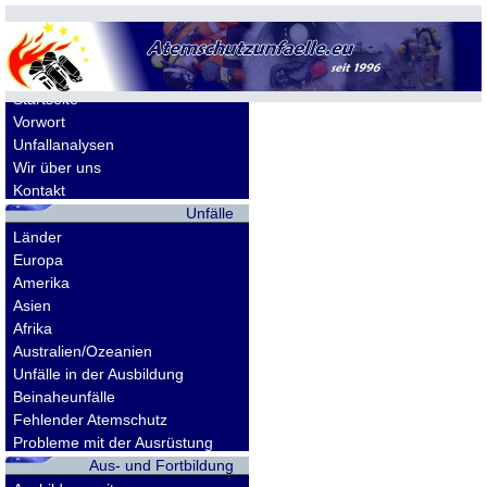
Allgemeines
Startseite
Vorwort
Unfallanalysen
Wir über uns
Kontakt
Unfälle
Länder
Europa
Amerika
Asien
Afrika
Australien/Ozeanien
Unfälle in der Ausbildung
Beinaheunfälle
Fehlender Atemschutz
Probleme mit der Ausrüstung
Aus- und Fortbildung