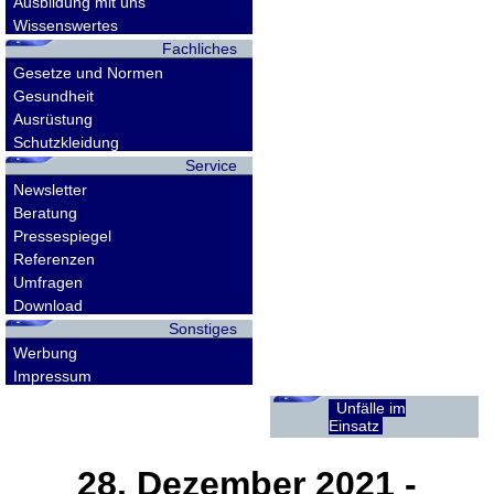
Ausbildung mit uns
Wissenswertes
Fachliches
Gesetze und Normen
Gesundheit
Ausrüstung
Schutzkleidung
Service
Newsletter
Beratung
Pressespiegel
Referenzen
Umfragen
Download
Sonstiges
Werbung
Impressum
Unfälle im
Einsatz
28. Dezember 2021
-