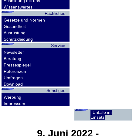
Ausbildung mit uns
Wissenswertes
Fachliches
Gesetze und Normen
Gesundheit
Ausrüstung
Schutzkleidung
Service
Newsletter
Beratung
Pressespiegel
Referenzen
Umfragen
Download
Sonstiges
Werbung
Impressum
Unfälle im
Einsatz
9. Juni 2022
-