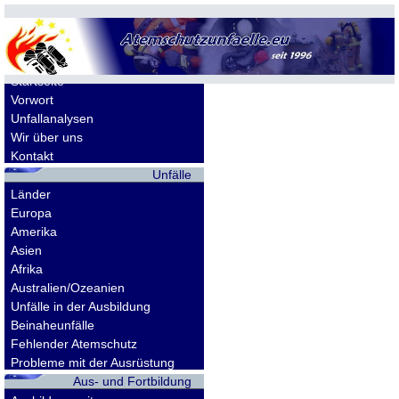
Allgemeines
Startseite
Vorwort
Unfallanalysen
Wir über uns
Kontakt
Unfälle
Länder
Europa
Amerika
Asien
Afrika
Australien/Ozeanien
Unfälle in der Ausbildung
Beinaheunfälle
Fehlender Atemschutz
Probleme mit der Ausrüstung
Aus- und Fortbildung