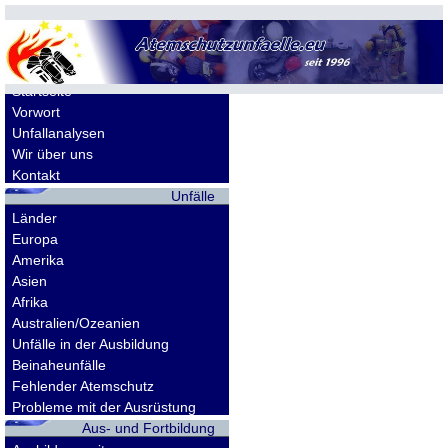
Allgemeines
Startseite
Vorwort
Unfallanalysen
Wir über uns
Kontakt
Unfälle
Länder
Europa
Amerika
Asien
Afrika
Australien/Ozeanien
Unfälle in der Ausbildung
Beinaheunfälle
Fehlender Atemschutz
Probleme mit der Ausrüstung
Aus- und Fortbildung