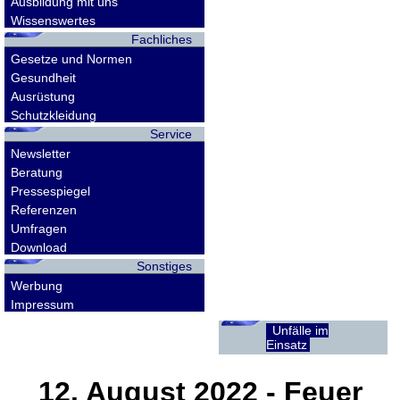
Ausbildung mit uns
Wissenswertes
Fachliches
Gesetze und Normen
Gesundheit
Ausrüstung
Schutzkleidung
Service
Newsletter
Beratung
Pressespiegel
Referenzen
Umfragen
Download
Sonstiges
Werbung
Impressum
Unfälle im
Einsatz
12. August 2022
- Feuer