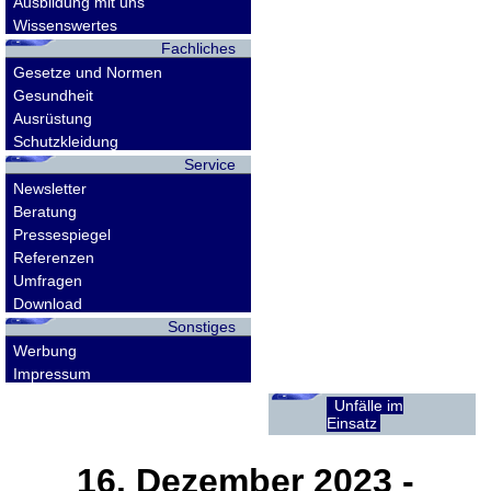
Ausbildung mit uns
Wissenswertes
Fachliches
Gesetze und Normen
Gesundheit
Ausrüstung
Schutzkleidung
Service
Newsletter
Beratung
Pressespiegel
Referenzen
Umfragen
Download
Sonstiges
Werbung
Impressum
Unfälle im
Einsatz
16. Dezember 2023
-