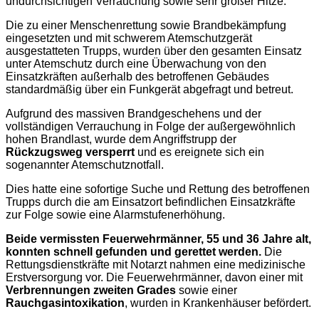
undurchsichtigen Verrauchung sowie sehr großer Hitze.
Die zu einer Menschenrettung sowie Brandbekämpfung
eingesetzten und mit schwerem Atemschutzgerät
ausgestatteten Trupps, wurden über den gesamten Einsatz
unter Atemschutz durch eine Überwachung von den
Einsatzkräften außerhalb des betroffenen Gebäudes
standardmäßig über ein Funkgerät abgefragt und betreut.
Aufgrund des massiven Brandgeschehens und der
vollständigen Verrauchung in Folge der außergewöhnlich
hohen Brandlast, wurde dem Angriffstrupp der
Rückzugsweg versperrt
und es ereignete sich ein
sogenannter Atemschutznotfall.
Dies hatte eine sofortige Suche und Rettung des betroffenen
Trupps durch die am Einsatzort befindlichen Einsatzkräfte
zur Folge sowie eine Alarmstufenerhöhung.
Beide vermissten Feuerwehrmänner, 55 und 36 Jahre alt,
konnten schnell gefunden und gerettet werden.
Die
Rettungsdienstkräfte mit Notarzt nahmen eine medizinische
Erstversorgung vor. Die Feuerwehrmänner, davon einer mit
Verbrennungen zweiten Grades
sowie einer
Rauchgasintoxikation
, wurden in Krankenhäuser befördert.