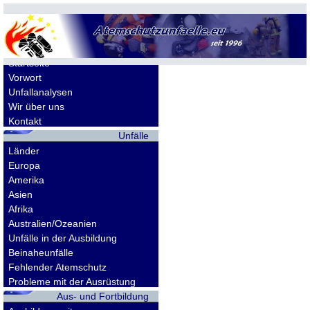
Allgemeines
Startseite
Vorwort
Unfallanalysen
Wir über uns
Kontakt
Unfälle
Länder
Europa
Amerika
Asien
Afrika
Australien/Ozeanien
Unfälle in der Ausbildung
Beinaheunfälle
Fehlender Atemschutz
Probleme mit der Ausrüstung
Aus- und Fortbildung