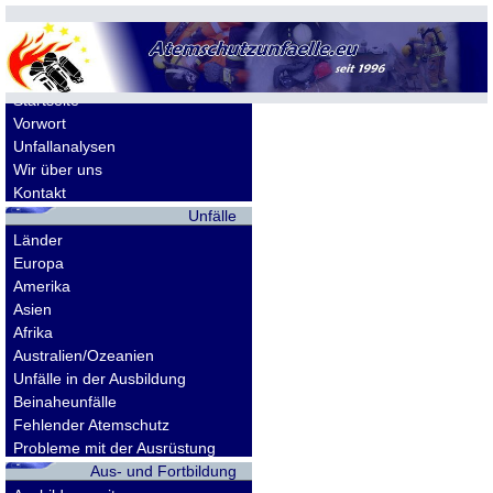
Allgemeines
Startseite
Vorwort
Unfallanalysen
Wir über uns
Kontakt
Unfälle
Länder
Europa
Amerika
Asien
Afrika
Australien/Ozeanien
Unfälle in der Ausbildung
Beinaheunfälle
Fehlender Atemschutz
Probleme mit der Ausrüstung
Aus- und Fortbildung