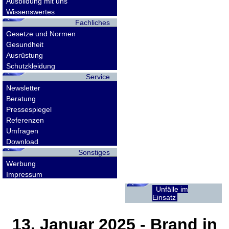
Ausbildung mit uns
Wissenswertes
Fachliches
Gesetze und Normen
Gesundheit
Ausrüstung
Schutzkleidung
Service
Newsletter
Beratung
Pressespiegel
Referenzen
Umfragen
Download
Sonstiges
Werbung
Impressum
Unfälle im
Einsatz
13. Januar 2025
- Brand in