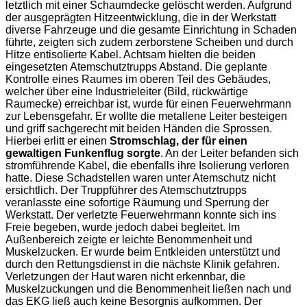
letztlich mit einer Schaumdecke gelöscht werden. Aufgrund
der ausgeprägten Hitzeentwicklung, die in der Werkstatt
diverse Fahrzeuge und die gesamte Einrichtung in Schaden
führte, zeigten sich zudem zerborstene Scheiben und durch
Hitze entisolierte Kabel. Achtsam hielten die beiden
eingesetzten Atemschutztrupps Abstand. Die geplante
Kontrolle eines Raumes im oberen Teil des Gebäudes,
welcher über eine Industrieleiter (Bild, rückwärtige
Raumecke) erreichbar ist, wurde für einen Feuerwehrmann
zur Lebensgefahr. Er wollte die metallene Leiter besteigen
und griff sachgerecht mit beiden Händen die Sprossen.
Hierbei erlitt er einen
Stromschlag, der für einen
gewaltigen Funkenflug sorgte
. An der Leiter befanden sich
stromführende Kabel, die ebenfalls ihre Isolierung verloren
hatte. Diese Schadstellen waren unter Atemschutz nicht
ersichtlich. Der Truppführer des Atemschutztrupps
veranlasste eine sofortige Räumung und Sperrung der
Werkstatt. Der verletzte Feuerwehrmann konnte sich ins
Freie begeben, wurde jedoch dabei begleitet. Im
Außenbereich zeigte er leichte Benommenheit und
Muskelzucken. Er wurde beim Entkleiden unterstützt und
durch den Rettungsdienst in die nächste Klinik gefahren.
Verletzungen der Haut waren nicht erkennbar, die
Muskelzuckungen und die Benommenheit ließen nach und
das EKG ließ auch keine Besorgnis aufkommen. Der