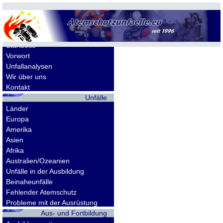
Allgemeines
Startseite
Vorwort
Unfallanalysen
Wir über uns
Kontakt
Unfälle
Länder
Europa
Amerika
Asien
Afrika
Australien/Ozeanien
Unfälle in der Ausbildung
Beinaheunfälle
Fehlender Atemschutz
Probleme mit der Ausrüstung
Aus- und Fortbildung